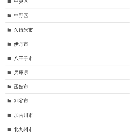
中央区
中野区
久留米市
伊丹市
八王子市
兵庫県
函館市
刈谷市
加古川市
北九州市