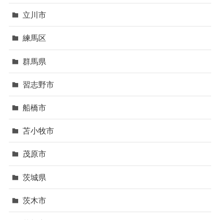
立川市
練馬区
群馬県
習志野市
船橋市
苫小牧市
茂原市
茨城県
茨木市