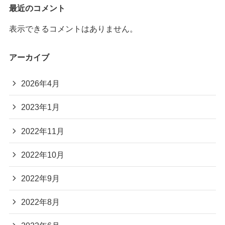
最近のコメント
表示できるコメントはありません。
アーカイブ
2026年4月
2023年1月
2022年11月
2022年10月
2022年9月
2022年8月