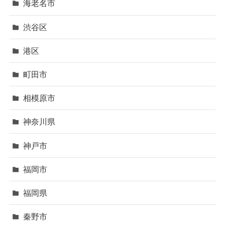
海老名市
渋谷区
港区
町田市
相模原市
神奈川県
神戸市
福岡市
福岡県
秦野市