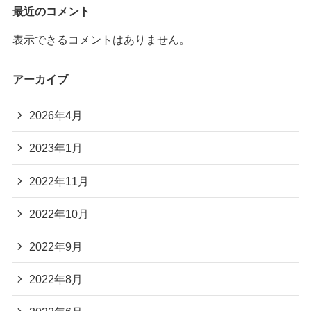
最近のコメント
表示できるコメントはありません。
アーカイブ
2026年4月
2023年1月
2022年11月
2022年10月
2022年9月
2022年8月