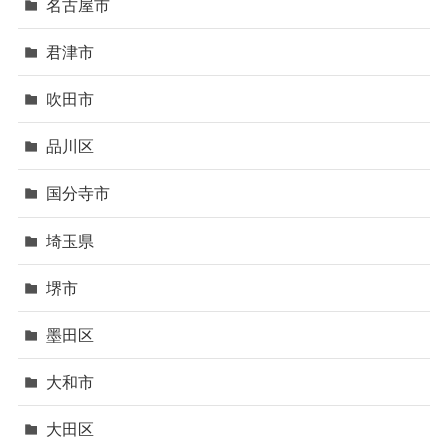
名古屋市
君津市
吹田市
品川区
国分寺市
埼玉県
堺市
墨田区
大和市
大田区