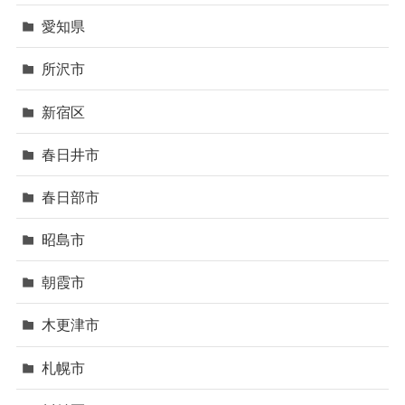
愛知県
所沢市
新宿区
春日井市
春日部市
昭島市
朝霞市
木更津市
札幌市