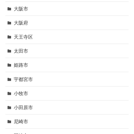
大阪市
大阪府
天王寺区
太田市
姫路市
宇都宮市
小牧市
小田原市
尼崎市