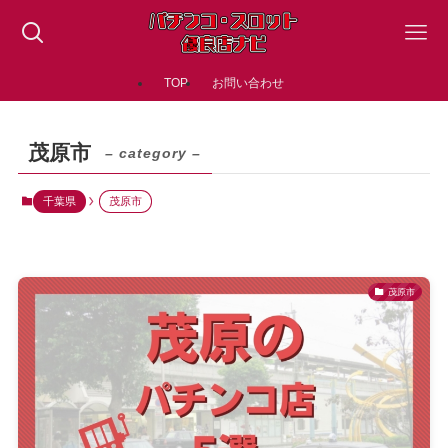
TOP
お問い合わせ
茂原市
– category –
千葉県
茂原市
茂原市