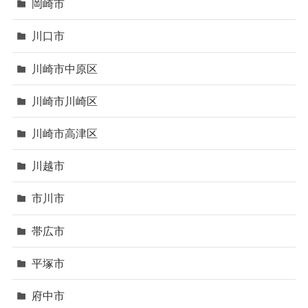
岡崎市
川口市
川崎市中原区
川崎市川崎区
川崎市高津区
川越市
市川市
帯広市
平塚市
府中市