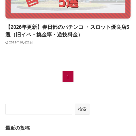
【2026年更新】春日部のパチンコ ・スロット優良店5
選（旧イベ・換金率・遊技料金）
2022年10月21日
1
検索
最近の投稿