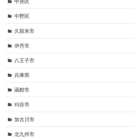
中央区
中野区
久留米市
伊丹市
八王子市
兵庫県
函館市
刈谷市
加古川市
北九州市