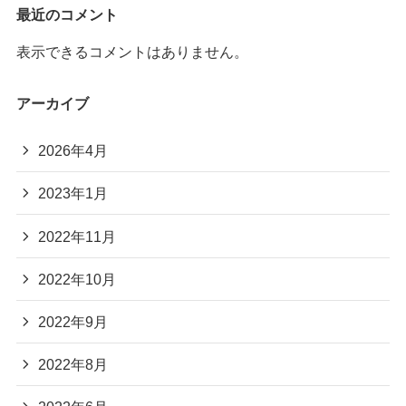
最近のコメント
表示できるコメントはありません。
アーカイブ
2026年4月
2023年1月
2022年11月
2022年10月
2022年9月
2022年8月