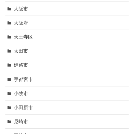
大阪市
大阪府
天王寺区
太田市
姫路市
宇都宮市
小牧市
小田原市
尼崎市