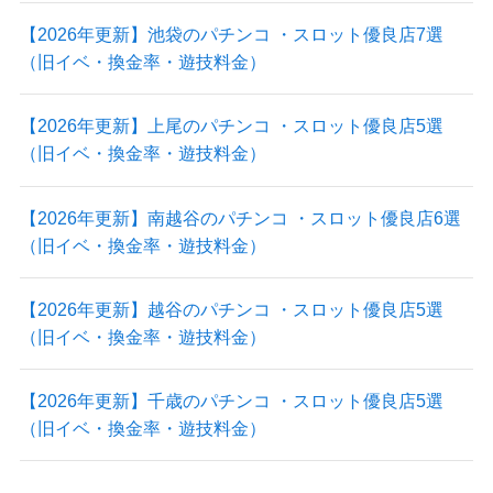
【2026年更新】池袋のパチンコ ・スロット優良店7選
（旧イベ・換金率・遊技料金）
【2026年更新】上尾のパチンコ ・スロット優良店5選
（旧イベ・換金率・遊技料金）
【2026年更新】南越谷のパチンコ ・スロット優良店6選
（旧イベ・換金率・遊技料金）
【2026年更新】越谷のパチンコ ・スロット優良店5選
（旧イベ・換金率・遊技料金）
【2026年更新】千歳のパチンコ ・スロット優良店5選
（旧イベ・換金率・遊技料金）