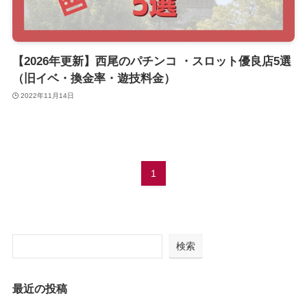
【2026年更新】西尾のパチンコ ・スロット優良店5選
（旧イベ・換金率・遊技料金）
2022年11月14日
1
検索
最近の投稿