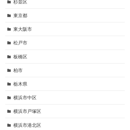
杉並区
東京都
東大阪市
松戸市
板橋区
柏市
栃木県
横浜市中区
横浜市戸塚区
横浜市港北区