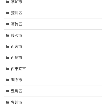
草加市
荒川区
葛飾区
藤沢市
西宮市
西尾市
西東京市
調布市
豊島区
豊川市