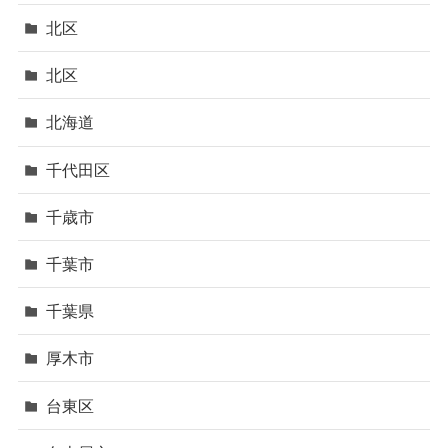
北区
北区
北海道
千代田区
千歳市
千葉市
千葉県
厚木市
台東区