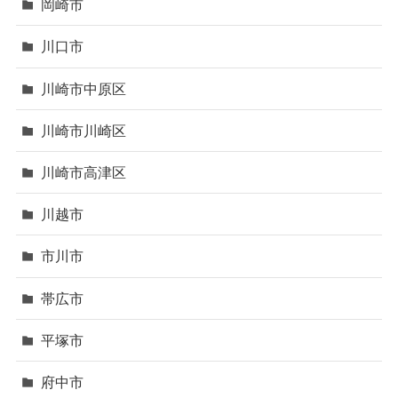
岡崎市
川口市
川崎市中原区
川崎市川崎区
川崎市高津区
川越市
市川市
帯広市
平塚市
府中市