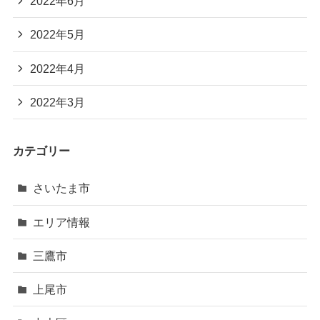
2022年6月
2022年5月
2022年4月
2022年3月
カテゴリー
さいたま市
エリア情報
三鷹市
上尾市