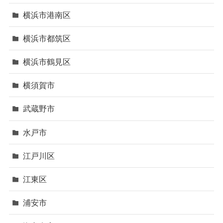
横浜市港南区
横浜市都筑区
横浜市鶴見区
横須賀市
武蔵野市
水戸市
江戸川区
江東区
浦安市