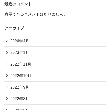
最近のコメント
表示できるコメントはありません。
アーカイブ
2026年4月
2023年1月
2022年11月
2022年10月
2022年9月
2022年8月