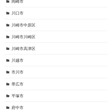
岡崎市
川口市
川崎市中原区
川崎市川崎区
川崎市高津区
川越市
市川市
帯広市
平塚市
府中市