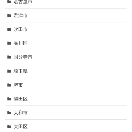
名古屋市
君津市
吹田市
品川区
国分寺市
埼玉県
堺市
墨田区
大和市
大田区