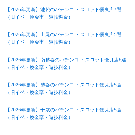
【2026年更新】池袋のパチンコ ・スロット優良店7選
（旧イベ・換金率・遊技料金）
【2026年更新】上尾のパチンコ ・スロット優良店5選
（旧イベ・換金率・遊技料金）
【2026年更新】南越谷のパチンコ ・スロット優良店6選
（旧イベ・換金率・遊技料金）
【2026年更新】越谷のパチンコ ・スロット優良店5選
（旧イベ・換金率・遊技料金）
【2026年更新】千歳のパチンコ ・スロット優良店5選
（旧イベ・換金率・遊技料金）