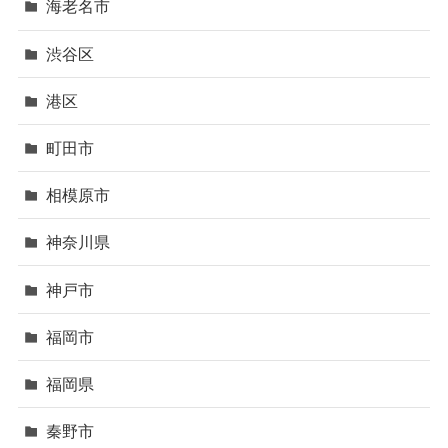
海老名市
渋谷区
港区
町田市
相模原市
神奈川県
神戸市
福岡市
福岡県
秦野市