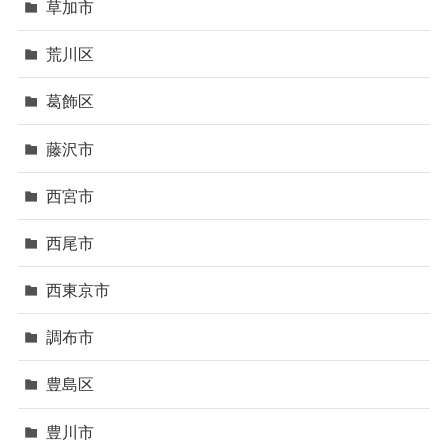
草加市
荒川区
葛飾区
藤沢市
西宮市
西尾市
西東京市
調布市
豊島区
豊川市