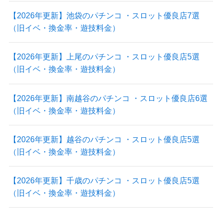
【2026年更新】池袋のパチンコ ・スロット優良店7選
（旧イベ・換金率・遊技料金）
【2026年更新】上尾のパチンコ ・スロット優良店5選
（旧イベ・換金率・遊技料金）
【2026年更新】南越谷のパチンコ ・スロット優良店6選
（旧イベ・換金率・遊技料金）
【2026年更新】越谷のパチンコ ・スロット優良店5選
（旧イベ・換金率・遊技料金）
【2026年更新】千歳のパチンコ ・スロット優良店5選
（旧イベ・換金率・遊技料金）