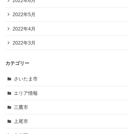
2022年6月
2022年5月
2022年4月
2022年3月
カテゴリー
さいたま市
エリア情報
三鷹市
上尾市