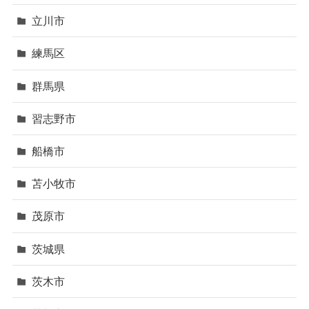
立川市
練馬区
群馬県
習志野市
船橋市
苫小牧市
茂原市
茨城県
茨木市