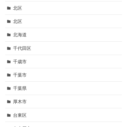
北区
北区
北海道
千代田区
千歳市
千葉市
千葉県
厚木市
台東区