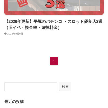
【2026年更新】平塚のパチンコ ・スロット優良店3選
（旧イベ・換金率・遊技料金）
2022年5月6日
1
検索
最近の投稿