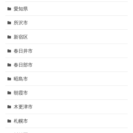
愛知県
所沢市
新宿区
春日井市
春日部市
昭島市
朝霞市
木更津市
札幌市