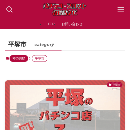
TOP
お問い合わせ
平塚市
– category –
神奈川県
平塚市
平塚市