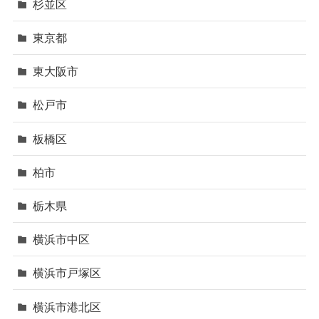
杉並区
東京都
東大阪市
松戸市
板橋区
柏市
栃木県
横浜市中区
横浜市戸塚区
横浜市港北区