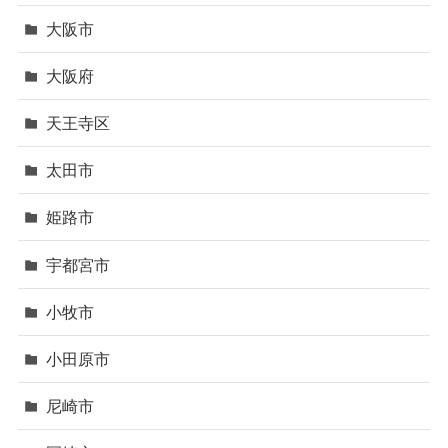
大阪市
大阪府
天王寺区
太田市
姫路市
宇都宮市
小牧市
小田原市
尼崎市