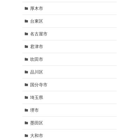
厚木市
台東区
名古屋市
君津市
吹田市
品川区
国分寺市
埼玉県
堺市
墨田区
大和市