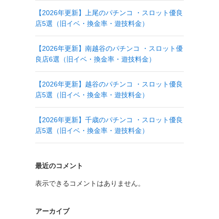
【2026年更新】上尾のパチンコ ・スロット優良
店5選（旧イベ・換金率・遊技料金）
【2026年更新】南越谷のパチンコ ・スロット優
良店6選（旧イベ・換金率・遊技料金）
【2026年更新】越谷のパチンコ ・スロット優良
店5選（旧イベ・換金率・遊技料金）
【2026年更新】千歳のパチンコ ・スロット優良
店5選（旧イベ・換金率・遊技料金）
最近のコメント
表示できるコメントはありません。
アーカイブ