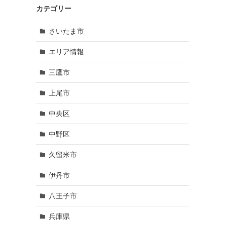
カテゴリー
さいたま市
エリア情報
三鷹市
上尾市
中央区
中野区
久留米市
伊丹市
八王子市
兵庫県