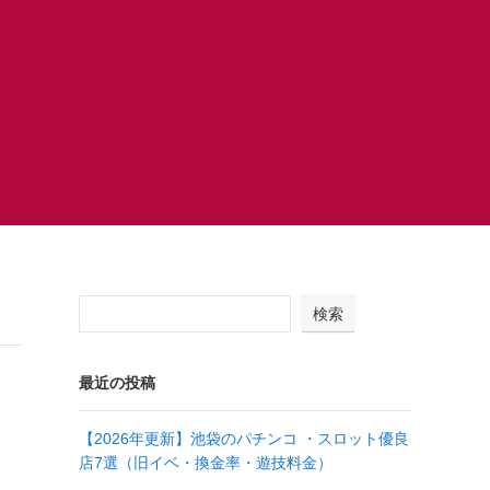
検索
最近の投稿
【2026年更新】池袋のパチンコ ・スロット優良
店7選（旧イベ・換金率・遊技料金）