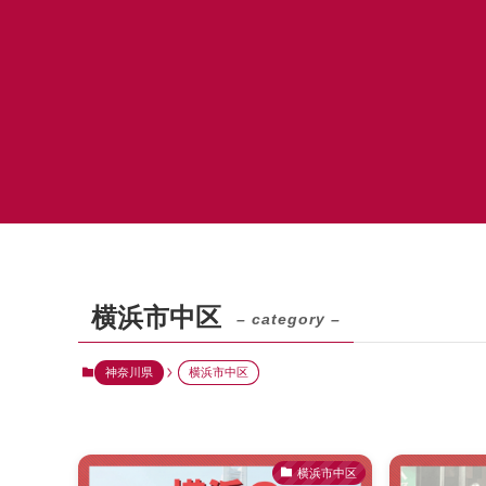
横浜市中区
– category –
神奈川県
横浜市中区
横浜市中区