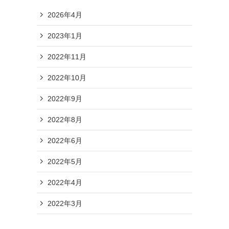
2026年4月
2023年1月
2022年11月
2022年10月
2022年9月
2022年8月
2022年6月
2022年5月
2022年4月
2022年3月