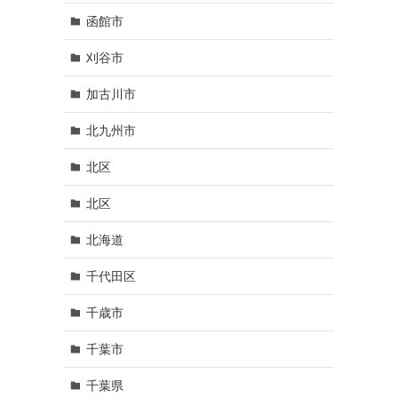
函館市
刈谷市
加古川市
北九州市
北区
北区
北海道
千代田区
千歳市
千葉市
千葉県