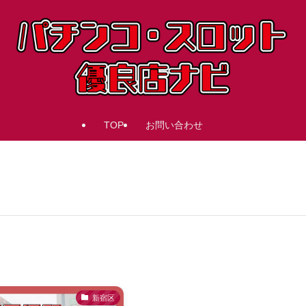
TOP
お問い合わせ
新宿区