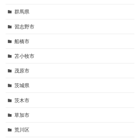
群馬県
習志野市
船橋市
苫小牧市
茂原市
茨城県
茨木市
草加市
荒川区