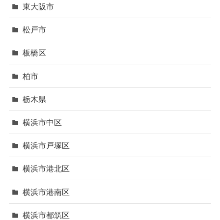
東大阪市
松戸市
板橋区
柏市
栃木県
横浜市中区
横浜市戸塚区
横浜市港北区
横浜市港南区
横浜市都筑区