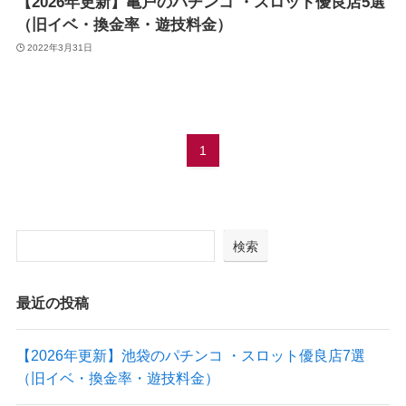
【2026年更新】亀戸のパチンコ ・スロット優良店5選
（旧イベ・換金率・遊技料金）
2022年3月31日
1
検索
最近の投稿
【2026年更新】池袋のパチンコ ・スロット優良店7選
（旧イベ・換金率・遊技料金）