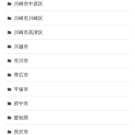
川崎市中原区
川崎市川崎区
川崎市高津区
川越市
市川市
帯広市
平塚市
府中市
愛知県
所沢市