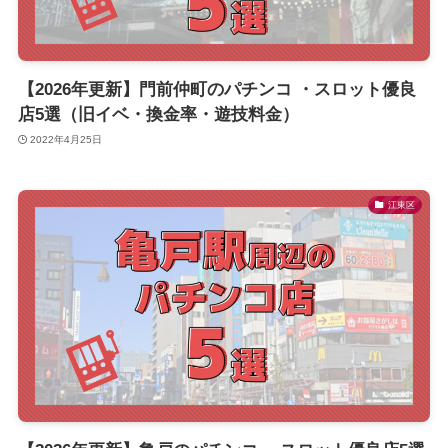
【2026年更新】門前仲町のパチンコ ・スロット優良
店5選（旧イベ・換金率・遊技料金）
2022年4月25日
江東区