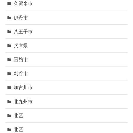
久留米市
伊丹市
八王子市
兵庫県
函館市
刈谷市
加古川市
北九州市
北区
北区