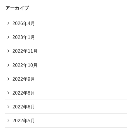
アーカイブ
2026年4月
2023年1月
2022年11月
2022年10月
2022年9月
2022年8月
2022年6月
2022年5月