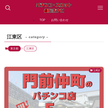
TOP
お問い合わせ
江東区
– category –
東京都
江東区
江東区