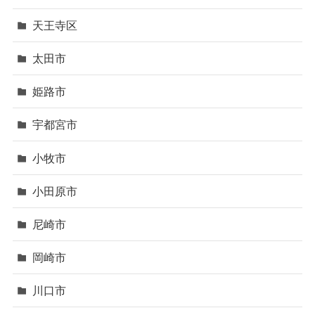
天王寺区
太田市
姫路市
宇都宮市
小牧市
小田原市
尼崎市
岡崎市
川口市