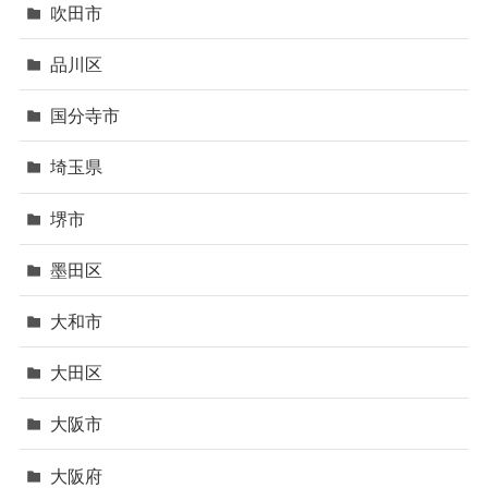
吹田市
品川区
国分寺市
埼玉県
堺市
墨田区
大和市
大田区
大阪市
大阪府