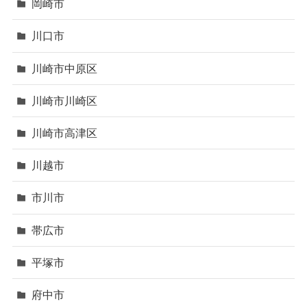
岡崎市
川口市
川崎市中原区
川崎市川崎区
川崎市高津区
川越市
市川市
帯広市
平塚市
府中市