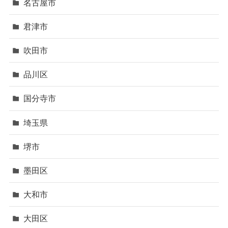
名古屋市
君津市
吹田市
品川区
国分寺市
埼玉県
堺市
墨田区
大和市
大田区