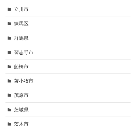
立川市
練馬区
群馬県
習志野市
船橋市
苫小牧市
茂原市
茨城県
茨木市