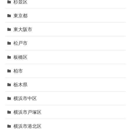
杉並区
東京都
東大阪市
松戸市
板橋区
柏市
栃木県
横浜市中区
横浜市戸塚区
横浜市港北区