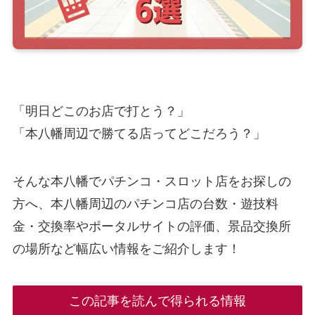
「明日どこのお店で打とう？」
「本八幡周辺で勝てる店ってどこだろう？」
そんな本八幡でパチンコ・スロット店をお探しの
方へ、本八幡周辺のパチンコ店の台数・遊技料
金・交換率やポータルサイトの評価、景品交換所
の場所など幅広い情報をご紹介します！
この記事を読んで得られる情報