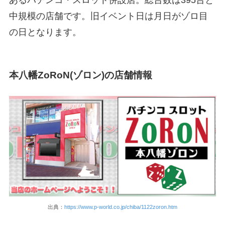
あるパチンコ・スロット併設店。総台数は395台と
中規模の店舗です。旧イベント日は月日がゾロ目
の日となります。
本八幡ZoRoN(ゾロン)の店舗情報
出典：
https://www.p-world.co.jp/chiba/1122zoron.htm