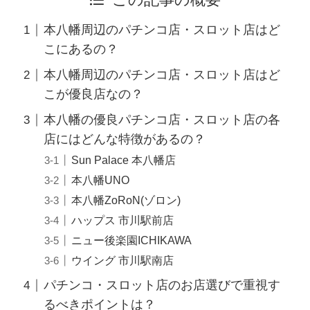
この記事の概要
本八幡周辺のパチンコ店・スロット店はど
こにあるの？
本八幡周辺のパチンコ店・スロット店はど
こが優良店なの？
本八幡の優良パチンコ店・スロット店の各
店にはどんな特徴があるの？
Sun Palace 本八幡店
本八幡UNO
本八幡ZoRoN(ゾロン)
ハップス 市川駅前店
ニュー後楽園ICHIKAWA
ウイング 市川駅南店
パチンコ・スロット店のお店選びで重視す
るべきポイントは？