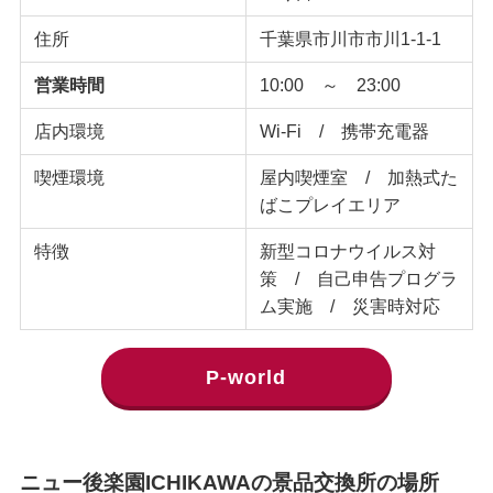
住所
千葉県市川市市川1-1-1
営業時間
10:00 ～ 23:00
店内環境
Wi-Fi / 携帯充電器
喫煙環境
屋内喫煙室 / 加熱式た
ばこプレイエリア
特徴
新型コロナウイルス対
策 / 自己申告プログラ
ム実施 / 災害時対応
P-world
ニュー後楽園ICHIKAWAの景品交換所の場所