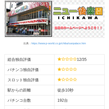
出典：
https://www.p-world.co.jp/chiba/sanpalace.htm
総合独自評価
12/35
パチンコ独自評価
スロット独自評価
駅からの距離
徒歩10秒
パチンコ台数
192台