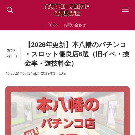
TOP
お問い合わせ
【2026年更新】本八幡のパチンコ
2023
・スロット優良店6選（旧イベ・換
3/10
金率・遊技料金）
2023年1月24日
2023年3月10日