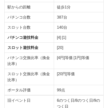
駅からの距離
徒歩1分
パチンコ台数
387台
スロット台数
140台
パチンコ遊技料金
[4] [1]
スロット遊技料金
[20]
パチンコ交換比率（換金
[4円]等価 [1円]等価
比率）
スロット交換比率（換金
[20円]等価
比率）
ポータル評価
99点
旧イベント日
6のつく日/8のつく日/9の
つく日