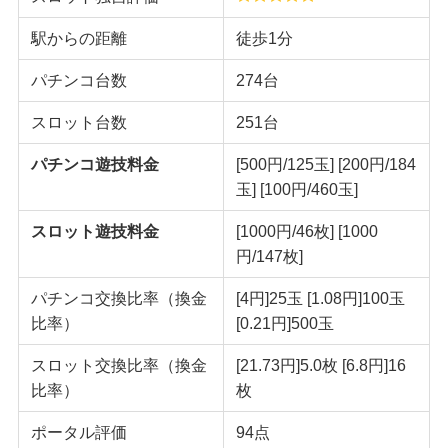
駅からの距離
徒歩1分
パチンコ台数
274台
スロット台数
251台
パチンコ遊技料金
[500円/125玉] [200円/184
玉] [100円/460玉]
スロット遊技料金
[1000円/46枚] [1000
円/147枚]
パチンコ交換比率（換金
[4円]25玉 [1.08円]100玉
比率）
[0.21円]500玉
スロット交換比率（換金
[21.73円]5.0枚 [6.8円]16
比率）
枚
ポータル評価
94点