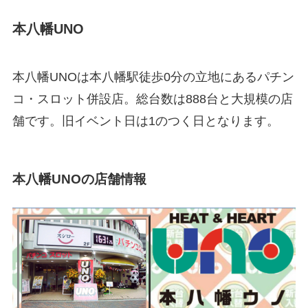
本八幡UNO
本八幡UNOは本八幡駅徒歩0分の立地にあるパチン
コ・スロット併設店。総台数は888台と大規模の店
舗です。旧イベント日は1のつく日となります。
本八幡UNOの店舗情報