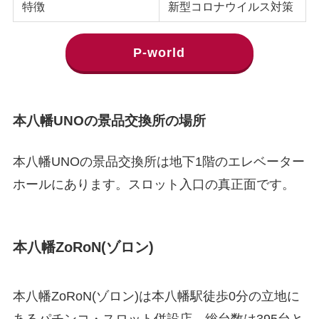
特徴
新型コロナウイルス対策
P-world
本八幡UNOの景品交換所の場所
本八幡UNOの景品交換所は地下1階のエレベーター
ホールにあります。スロット入口の真正面です。
本八幡ZoRoN(ゾロン)
本八幡ZoRoN(ゾロン)は本八幡駅徒歩0分の立地に