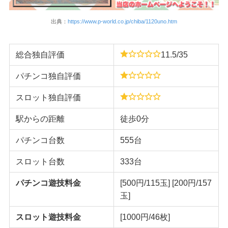
出典：
https://www.p-world.co.jp/chiba/1120uno.htm
総合独自評価
11.5/35
パチンコ独自評価
スロット独自評価
駅からの距離
徒歩0分
パチンコ台数
555台
スロット台数
333台
パチンコ遊技料金
[500円/115玉] [200円/157
玉]
スロット遊技料金
[1000円/46枚]