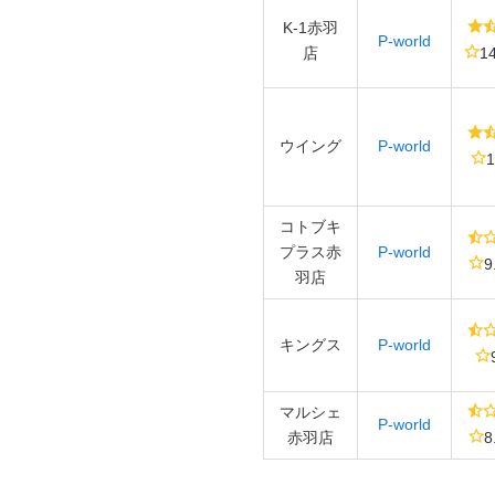
K-1赤羽
P-world
店
14
ウイング
P-world
1
コトブキ
プラス赤
P-world
9
羽店
キングス
P-world
マルシェ
P-world
赤羽店
8