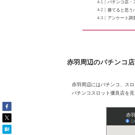
パチンコ店・
勝てると思う
アンケート調
赤羽周辺のパチンコ
赤羽周辺にはパチンコ、スロ
パチンコスロット優良店を見