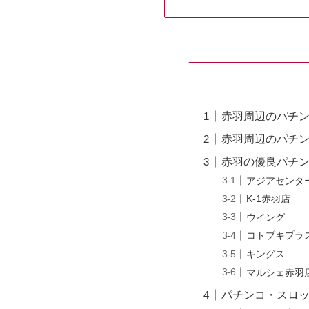
赤羽周辺のパチ
赤羽周辺のパチ
赤羽の優良パチ
アジアセンタ
K-1赤羽店
ウイング
コトブキプラ
キングス
マルシェ赤羽
パチンコ・スロ