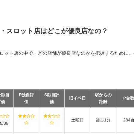
・スロット店はどこが優良店なの？
ロット店の中で、どの店舗が優良店なのかを把握するために、
合独自
P独自評
S独自評
駅からの
旧イベ日
P台
評価
価
価
距離
土曜日
徒歩1分
284
5/35