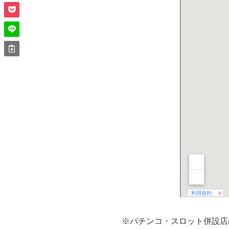
※パチンコ・スロット併設店