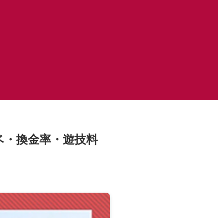
ベ・換金率・遊技料