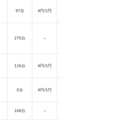
4円:28玉
20円:5.6
台
97台
4円/1円
20円
/ 1円:112
枚
玉
1000
21.73
円/46枚 &
円:5.2枚 /
270台
–
–
1000
5.49
円/182枚
円:20.4枚
4円:30玉
20円:6.0
台
116台
4円/1円
20円/5円
/ 1円:120
枚 / 5
玉
円:24枚
4円:28玉
台
0台
4円/1円
–
/ 1円:112
–
玉
1000
21.73
168台
–
–
円/46枚
円:5.2枚