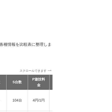
各種情報を比較表に整理しま
スクロールできます
P遊技料
S遊技料
P交換率
S交換率
数
S台数
金
金
(換金率)
(換金率)
4円:28玉
21.73
台
104台
4円/1円
21.73円
/ 1円:非等
円:5.2枚
価