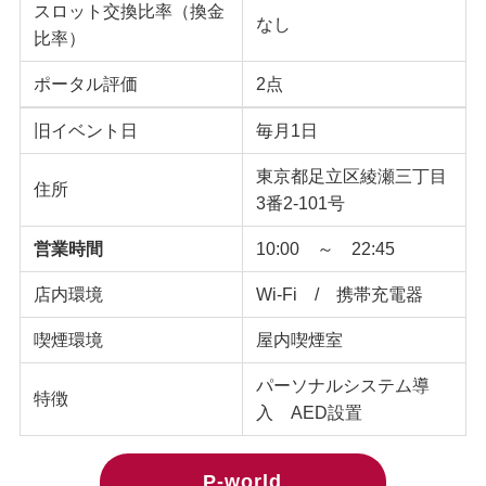
スロット交換比率（換金
なし
比率）
ポータル評価
2点
旧イベント日
毎月1日
東京都足立区綾瀬三丁目
住所
3番2-101号
営業時間
10:00 ～ 22:45
店内環境
Wi-Fi / 携帯充電器
喫煙環境
屋内喫煙室
パーソナルシステム導
特徴
入 AED設置
P-world