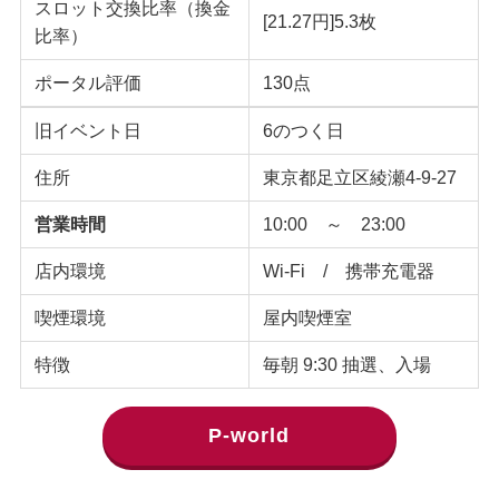
スロット交換比率（換金
[21.27円]5.3枚
比率）
ポータル評価
130点
旧イベント日
6のつく日
住所
東京都足立区綾瀬4-9-27
営業時間
10:00 ～ 23:00
店内環境
Wi-Fi / 携帯充電器
喫煙環境
屋内喫煙室
特徴
毎朝 9:30 抽選、入場
P-world