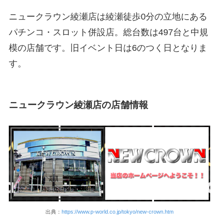
ニュークラウン綾瀬店は綾瀬徒歩0分の立地にある
パチンコ・スロット併設店。総台数は497台と中規
模の店舗です。旧イベント日は6のつく日となりま
す。
ニュークラウン綾瀬店の店舗情報
出典：
https://www.p-world.co.jp/tokyo/new-crown.htm