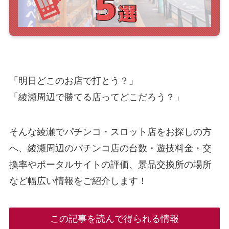
「明日どこのお店で打とう？」
「綾瀬周辺で勝てる店ってどこだろう？」
そんな綾瀬でパチンコ・スロット店をお探しの方
へ、綾瀬周辺のパチンコ店の台数・遊技料金・交
換率やポータルサイトの評価、景品交換所の場所
など幅広い情報をご紹介します！
この記事を読んで得られる情報