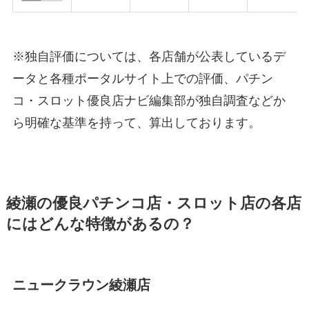
※独自評価については、各店舗が公表しているデ
ータと各種ポータルサイト上での評価、パチン
コ・スロット優良店ナビ編集部が独自調査などか
ら明確な基準を持って、算出しております。
綾瀬の優良パチンコ店・スロット店の各店
にはどんな特徴があるの？
ニュークラウン綾瀬店