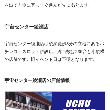
を出て左側に真っすぐ進んだ先にあります。
宇宙センター綾瀬店
宇宙センター綾瀬店は綾瀬徒歩3分の立地にあるパ
チンコ・スロット併設店。総台数は235台と小規模
の店舗です。旧イベント日は不明となります。
宇宙センター綾瀬店の店舗情報