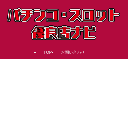
TOP
お問い合わせ