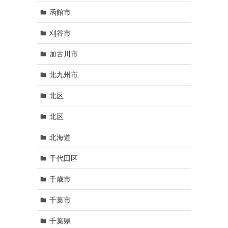
函館市
刈谷市
加古川市
北九州市
北区
北区
北海道
千代田区
千歳市
千葉市
千葉県