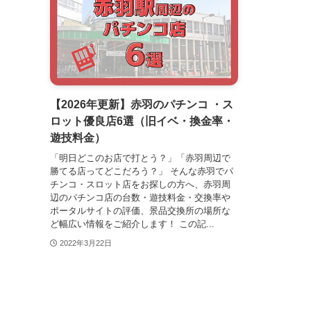
【2026年更新】赤羽のパチンコ ・ス
ロット優良店6選（旧イベ・換金率・
遊技料金）
「明日どこのお店で打とう？」「赤羽周辺で
勝てる店ってどこだろう？」 そんな赤羽でパ
チンコ・スロット店をお探しの方へ、赤羽周
辺のパチンコ店の台数・遊技料金・交換率や
ポータルサイトの評価、景品交換所の場所な
ど幅広い情報をご紹介します！ この記...
2022年3月22日