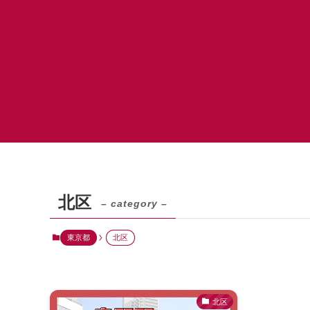
北区
– category –
東京都
北区
北区