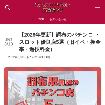
TOP
お問い合わせ
【2026年更新】調布のパチンコ ・
2023
スロット優良店5選（旧イベ・換金
3/10
率・遊技料金）
2022年3月29日
2023年3月10日