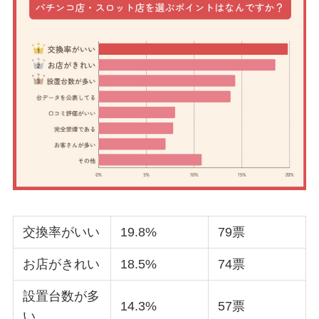
交換率がいい
19.8%
79票
お店がきれい
18.5%
74票
設置台数が多
14.3%
57票
い