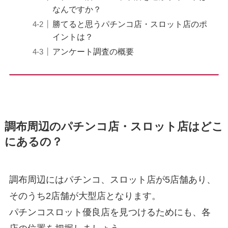
なんですか？
勝てると思うパチンコ店・スロット店のポ
イントは？
アンケート調査の概要
調布周辺のパチンコ店・スロット店はどこ
にあるの？
調布周辺にはパチンコ、スロット店が5店舗あり、
そのうち2店舗が大型店となります。
パチンコスロット優良店を見つけるためにも、各