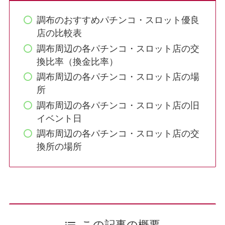
調布のおすすめパチンコ・スロット優良
店の比較表
調布周辺の各パチンコ・スロット店の交
換比率（換金比率）
調布周辺の各パチンコ・スロット店の場
所
調布周辺の各パチンコ・スロット店の旧
イベント日
調布周辺の各パチンコ・スロット店の交
換所の場所