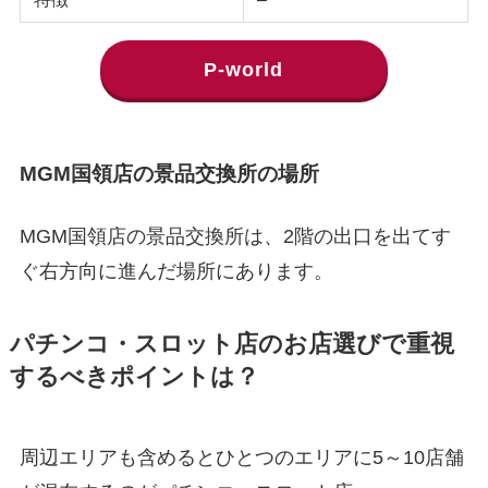
P-world
MGM国領店の景品交換所の場所
MGM国領店の景品交換所は、2階の出口を出てす
ぐ右方向に進んだ場所にあります。
パチンコ・スロット店のお店選びで重視
するべきポイントは？
周辺エリアも含めるとひとつのエリアに5～10店舗