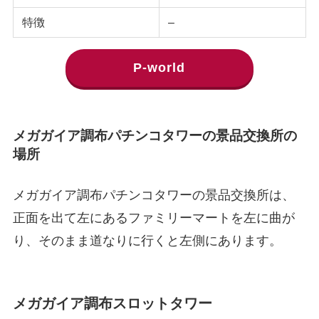
特徴
–
P-world
メガガイア調布パチンコタワーの景品交換所の
場所
メガガイア調布パチンコタワーの景品交換所は、
正面を出て左にあるファミリーマートを左に曲が
り、そのまま道なりに行くと左側にあります。
メガガイア調布スロットタワー