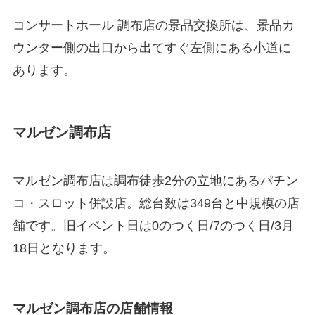
コンサートホール 調布店の景品交換所は、景品カ
ウンター側の出口から出てすぐ左側にある小道に
あります。
マルゼン調布店
マルゼン調布店は調布徒歩2分の立地にあるパチン
コ・スロット併設店。総台数は349台と中規模の店
舗です。旧イベント日は0のつく日/7のつく日/3月
18日となります。
マルゼン調布店の店舗情報