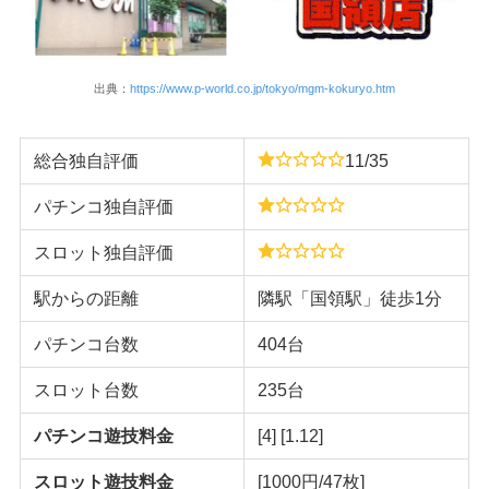
出典：
https://www.p-world.co.jp/tokyo/mgm-kokuryo.htm
総合独自評価
11/35
パチンコ独自評価
スロット独自評価
駅からの距離
隣駅「国領駅」徒歩1分
パチンコ台数
404台
スロット台数
235台
パチンコ遊技料金
[4] [1.12]
スロット遊技料金
[1000円/47枚]