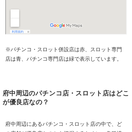
※パチンコ・スロット併設店は赤、スロット専門
店は青、パチンコ専門店は緑で表示しています。
府中周辺のパチンコ店・スロット店はどこ
が優良店なの？
府中周辺にあるパチンコ・スロット店の中で、ど