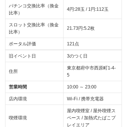
パチンコ交換比率（換金
4円:28玉 / 1円:112玉
比率）
スロット交換比率（換金
21.73円:5.2枚
比率）
ポータル評価
121点
旧イベント日
3のつく日
東京都府中市西原町1-4-
住所
5
営業時間
10:00 ～ 23:00
店内環境
Wi-Fi / 携帯充電器
屋内喫煙室 / 屋外喫煙ス
喫煙環境
ペース / 加熱式たばこプ
レイエリア