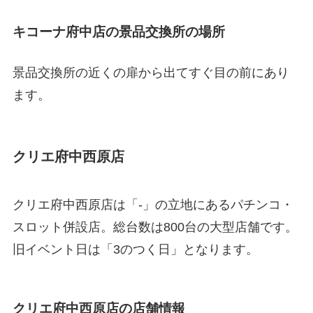
キコーナ府中店の景品交換所の場所
景品交換所の近くの扉から出てすぐ目の前にあり
ます。
クリエ府中西原店
クリエ府中西原店は「-」の立地にあるパチンコ・
スロット併設店。総台数は800台の大型店舗です。
旧イベント日は「3のつく日」となります。
クリエ府中西原店の店舗情報