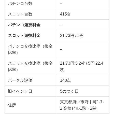
パチンコ台数
–
スロット台数
415台
パチンコ遊技料金
–
スロット遊技料金
21.73円 / 5円
パチンコ交換比率（換金
–
比率）
スロット交換比率（換金
21.73円:5.2枚 / 5円:22.4
比率）
枚
ポータル評価
148点
旧イベント日
5のつく日
東京都府中市府中町1-7-
住所
2 高橋ビル1階・2階