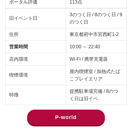
ポータル評価
113点
3のつく日 / 8のつく日 / 9
旧イベント日
のつく日
住所
東京都府中市宮西町1-2
営業時間
10:00 ～ 22:40
店内環境
Wi-Fi / 携帯充電器
屋内喫煙室 / 加熱式たば
喫煙環境
こプレイエリア
提携駐車場完備 / 8のつ
特徴
く日は旧イベ
P-world