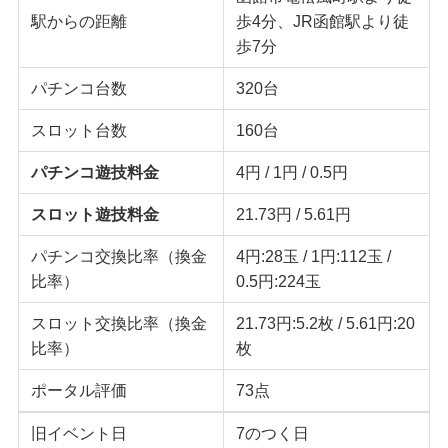
駅からの距離
歩4分、JR函館駅より徒
歩7分
パチンコ台数
320台
スロット台数
160台
パチンコ遊技料金
4円 / 1円 / 0.5円
スロット遊技料金
21.73円 / 5.61円
パチンコ交換比率（換金
4円:28玉 / 1円:112玉 /
比率）
0.5円:224玉
スロット交換比率（換金
21.73円:5.2枚 / 5.61円:20
比率）
枚
ポータル評価
73点
旧イベント日
7のつく日