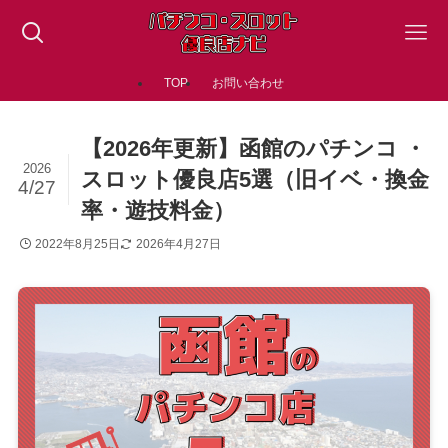
TOP
お問い合わせ
【2026年更新】函館のパチンコ ・
2026
スロット優良店5選（旧イベ・換金
4/27
率・遊技料金）
2022年8月25日
2026年4月27日