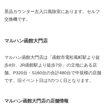
景品カウンター左入口風除室にあります。セルフ
交換機です。
マルハン函館大門店
マルハン函館大門店は「函館市電松風町駅より徒
歩4分、JR函館駅より徒歩7分」の立地にある店
舗。P320台・S160台の合計480台で中規模の店舗
です。旧イベント日は7のつく日となります。
マルハン函館大門店の店舗情報