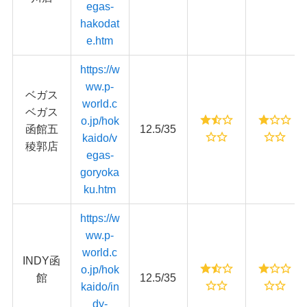
egas-
hakodat
e.htm
https://w
ww.p-
ベガス
world.c
ベガス
o.jp/hok
函館五
12.5/35
kaido/v
稜郭店
egas-
goryoka
ku.htm
https://w
ww.p-
world.c
INDY函
o.jp/hok
館
12.5/35
kaido/in
dy-