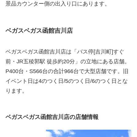
景品カウンター側の出入り口にあります。
ベガスベガス函館吉川店
ベガスベガス函館吉川店は「バス停[吉川町]すぐ
前・JR五稜郭駅 徒歩約20分」の立地にある店舗。
P400台・S566台の合計966台で大型店舗です。旧
イベント日は4のつく日/5のつく日/6のつく日とな
ります。
ベガスベガス函館吉川店の店舗情報