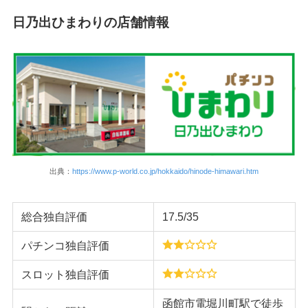
日乃出ひまわりの店舗情報
出典：
https://www.p-world.co.jp/hokkaido/hinode-himawari.htm
総合独自評価
17.5/35
パチンコ独自評価
スロット独自評価
函館市電堀川町駅で徒歩