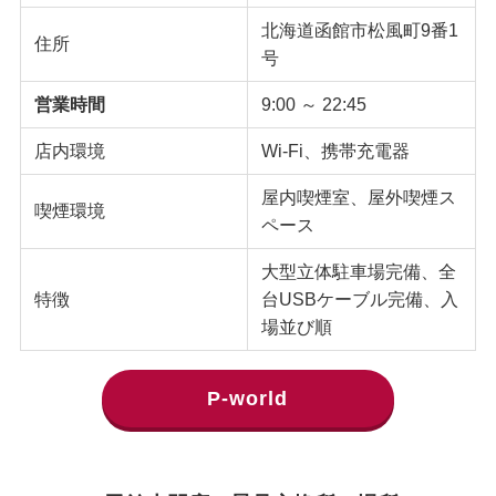
北海道函館市松風町9番1
住所
号
営業時間
9:00 ～ 22:45
店内環境
Wi-Fi、携帯充電器
屋内喫煙室、屋外喫煙ス
喫煙環境
ペース
大型立体駐車場完備、全
特徴
台USBケーブル完備、入
場並び順
P-world