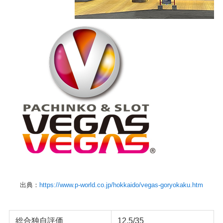
出典：
https://www.p-world.co.jp/hokkaido/vegas-goryokaku.htm
総合独自評価
12.5/35