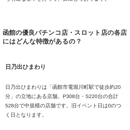
函館の優良パチンコ店・スロット店の各店
にはどんな特徴があるの？
日乃出ひまわり
日乃出ひまわりは「函館市電堀川町駅で徒歩約20
分」の立地にある店舗。P308台・S220台の合計
528台で中規模の店舗です。旧イベント日は0のつ
く日となります。