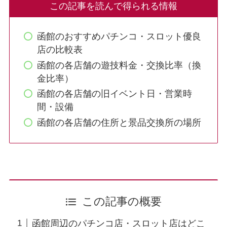
この記事を読んで得られる情報
函館のおすすめパチンコ・スロット優良
店の比較表
函館の各店舗の遊技料金・交換比率（換
金比率）
函館の各店舗の旧イベント日・営業時
間・設備
函館の各店舗の住所と景品交換所の場所
この記事の概要
函館周辺のパチンコ店・スロット店はどこ