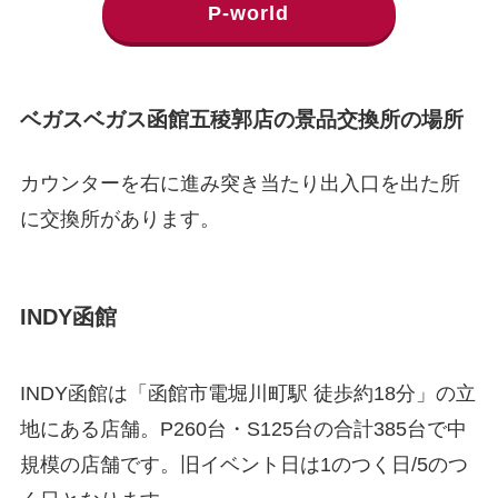
P-world
ベガスベガス函館五稜郭店の景品交換所の場所
カウンターを右に進み突き当たり出入口を出た所
に交換所があります。
INDY函館
INDY函館は「函館市電堀川町駅 徒歩約18分」の立
地にある店舗。P260台・S125台の合計385台で中
規模の店舗です。旧イベント日は1のつく日/5のつ