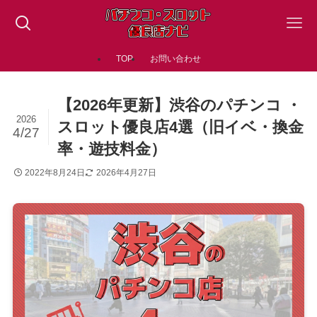
TOP
お問い合わせ
【2026年更新】渋谷のパチンコ ・
2026
スロット優良店4選（旧イベ・換金
4/27
率・遊技料金）
2022年8月24日
2026年4月27日