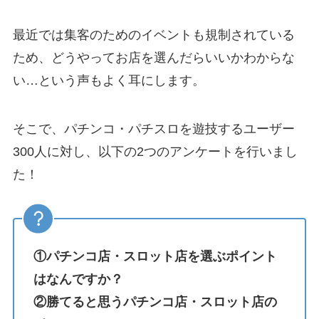
最近では集客のためのイベントも規制されている
ため、どうやってお店を選んだらいいかわからな
い…という声もよく耳にします。
そこで、パチンコ・パチスロを遊技するユーザー
300人に対し、以下の2つのアンケートを行いまし
た！
①パチンコ店・スロット店を選ぶポイント
はなんですか？
②勝てると思うパチンコ店・スロット店の