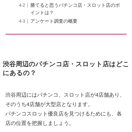
勝てると思うパチンコ店・スロット店のポ
イントは？
アンケート調査の概要
渋谷周辺のパチンコ店・スロット店はどこ
にあるの？
渋谷周辺にはパチンコ、スロット店が4店舗あり、
そのうち4店舗が大型店となります。
パチンコスロット優良店を見つけるためにも、各
店の位置を把握しましょう。