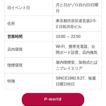
月と日がゾロ目の日/日曜
旧イベント日
日
東京都渋谷区道玄坂2-5-
住所
2 日拓渋谷ビル
営業時間
10:00 ～ 22:50
Wi-Fi、携帯充電器、台
店内環境
間ボード設置、店内換気
屋内喫煙室、加熱式たば
喫煙環境
こプレイエリア
SINCE1982.9.27、毎週
特徴
日曜日特日
P-world