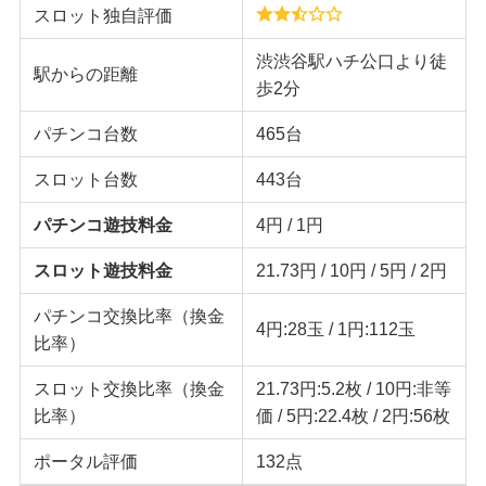
スロット独自評価
渋渋谷駅ハチ公口より徒
駅からの距離
歩2分
パチンコ台数
465台
スロット台数
443台
パチンコ遊技料金
4円 / 1円
スロット遊技料金
21.73円 / 10円 / 5円 / 2円
パチンコ交換比率（換金
4円:28玉 / 1円:112玉
比率）
スロット交換比率（換金
21.73円:5.2枚 / 10円:非等
比率）
価 / 5円:22.4枚 / 2円:56枚
ポータル評価
132点