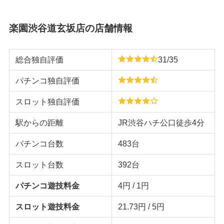
楽園渋谷道玄坂店の店舗情報
総合独自評価
31/35
パチンコ独自評価
スロット独自評価
駅からの距離
JR渋谷ハチ公口徒歩4分
パチンコ台数
483台
スロット台数
392台
パチンコ遊技料金
4円 / 1円
スロット遊技料金
21.73円 / 5円