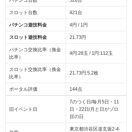
パチンコ台数
526台
スロット台数
421台
パチンコ遊技料金
4円 / 1円
スロット遊技料金
21.73円
パチンコ交換比率（換金
4円:28玉 / 1円:112玉
比率）
スロット交換比率（換金
21.73円:5.2枚
比率）
ポータル評価
144点
7のつく日/毎月5日・11
旧イベント日
日・22日/月と日がゾロ
目の日
東京都渋谷区道玄坂2-4-