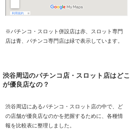
※パチンコ・スロット併設店は赤、スロット専門
店は青、パチンコ専門店は緑で表示しています。
渋谷周辺のパチンコ店・スロット店はどこ
が優良店なの？
渋谷周辺にあるパチンコ・スロット店の中で、ど
の店舗が優良店なのかを把握するために、各種情
報を比較表に整理しました。