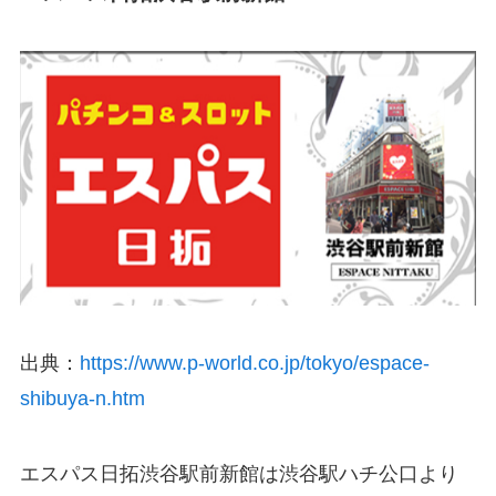
出典：
https://www.p-world.co.jp/tokyo/espace-
shibuya-n.htm
エスパス日拓渋谷駅前新館は渋谷駅ハチ公口より