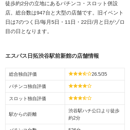
徒歩約2分の立地にあるパチンコ・スロット併設
店。総台数は947台と大型の店舗です。旧イベント
日は7のつく日/毎月5日・11日・22日/月と日がゾロ
目の日となります。
エスパス日拓渋谷駅前新館の店舗情報
総合独自評価
26.5/35
パチンコ独自評価
スロット独自評価
渋谷駅ハチ公口より徒歩
駅からの距離
約2分