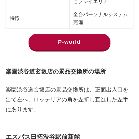
こプレイエリア
全台パーソナルシステム
特徴
完備
P-world
楽園渋谷道玄坂店の景品交換所の場所
楽園渋谷道玄坂店の景品交換所は、正面出入口を
出て左へ、ロッテリアの角を左折し直進した左手
にあります。
エスパス日拓渋谷駅前新館