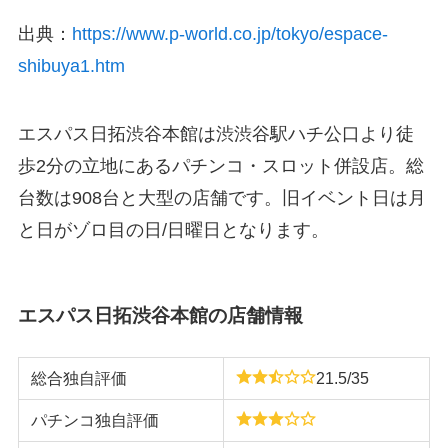
出典：
https://www.p-world.co.jp/tokyo/espace-
shibuya1.htm
エスパス日拓渋谷本館は渋渋谷駅ハチ公口より徒
歩2分の立地にあるパチンコ・スロット併設店。総
台数は908台と大型の店舗です。旧イベント日は月
と日がゾロ目の日/日曜日となります。
エスパス日拓渋谷本館の店舗情報
総合独自評価
21.5/35
パチンコ独自評価