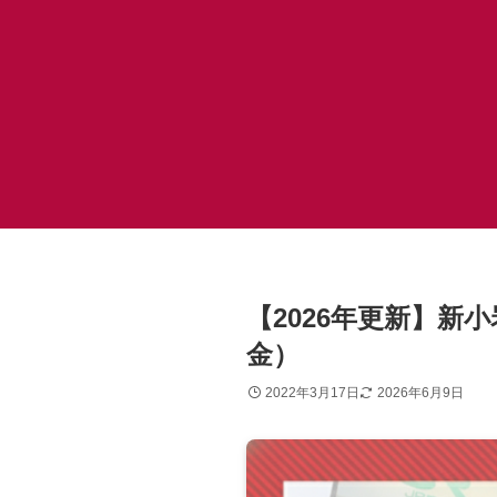
【2026年更新】新
金）
2022年3月17日
2026年6月9日