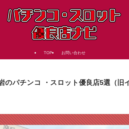
TOP
お問い合わせ
小岩のパチンコ ・スロット優良店5選（