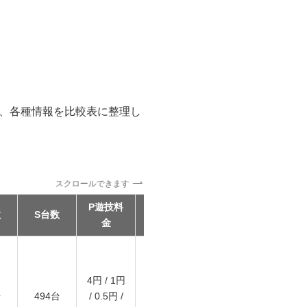
、各種情報を比較表に整理し
スクロールできます
P遊技料
S遊技料
P交換率
S交換率
数
S台数
金
金
(換金率)
(換金率)
4円:28玉
/ 1円:112
21.73
4円 / 1円
21.73円 /
玉 / 0.5
円:5.2枚 /
台
494台
/ 0.5円 /
5円
円:224玉
5円:22.4