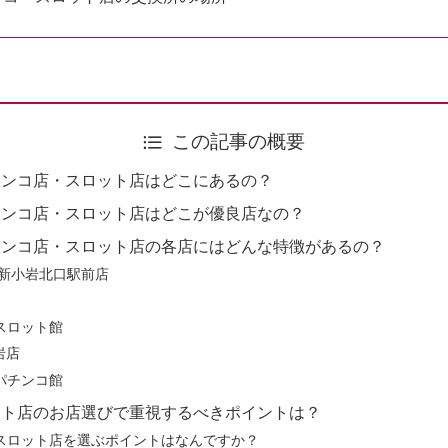
この記事の概要
チンコ店・スロット店はどこにあるの？
チンコ店・スロット店はどこが優良店なの？
チンコ店・スロット店の各店にはどんな特徴があるの？
0新小岩北口駅前店
スロット館
小岩店
パチンコ館
ット店のお店選びで重視するべきポイントは？
スロット店を選ぶポイントはなんですか？