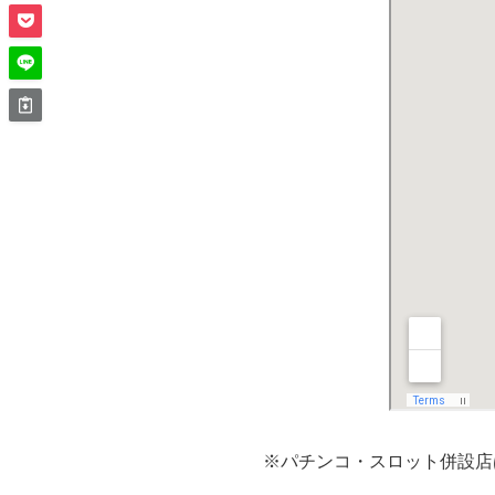
※パチンコ・スロット併設店