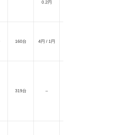
0.2円
/ 0.2
枚
円:560玉
11.23
4円:28玉
11.23円 /
円:10枚 /
台
160台
4円 / 1円
/ 1円:112
5.61円
5.61円:20
玉
枚
21.73
319台
–
21.73円
–
円:5.2枚