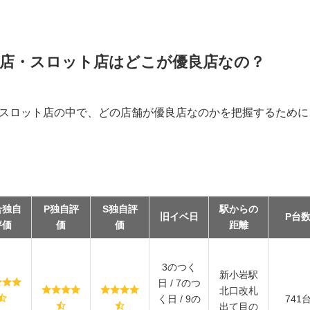
店・スロット店はどこが優良店なの？
スロット店の中で、どの店舗が優良店なのかを把握するために
合独自
P独自評
S独自評
駅からの
旧イベ日
P台
評価
価
価
距離
3のつく
新小岩駅
日 / 7のつ
北口改札
く日 / 9の
741
出て目の